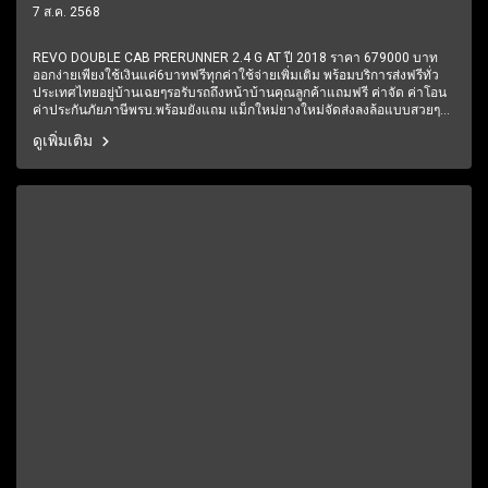
ราคา 679000 บาท
7 ส.ค. 2568
REVO DOUBLE CAB PRERUNNER 2.4 G AT ปี 2018 ราคา 679000 บาท
ออกง่ายเพียงใช้เงินแค่6บาทฟรีทุกค่าใช้จ่ายเพิ่มเติม พร้อมบริการส่งฟรีทั่ว
ประเทศไทยอยู่บ้านเฉยๆรอรับรถถึงหน้าบ้านคุณลูกค้าแถมฟรี ค่าจัด ค่าโอน
ค่าประกันภัยภาษีพรบ.พร้อมยังแถม แม็กใหม่ยางใหม่จัดส่งลงล้อแบบสวยๆมี
การรับประกันหลังการขาย 6 ปี 60,000 โลฟรีบริการช่วยเหลือฉุกเฉินตลอด
ดูเพิ่มเติม
24 ชั่วโมง1 ปีเต็ม6 เดือนแรกรับประกันให้ทุกชิ้นส่วน มีรถให้เลือกมากกว่า
250 คัน