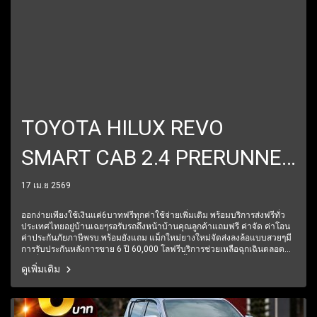
TOYOTA HILUX REVO
SMART CAB 2.4 PRERUNNER
E AT ปี2018 ราคา
17 เม.ย 2569
499,000บาท
ออกง่ายเพียงใช้เงินแค่6บาทฟรีทุกค่าใช้จ่ายเพิ่มเติม พร้อมบริการส่งฟรีทั่ว
ประเทศไทยอยู่บ้านเฉยๆรอรับรถถึงหน้าบ้านคุณลูกค้าแถมฟรี ค่าจัด ค่าโอน
ค่าประกันภัยภาษีพรบ.พร้อมยังแถม แม็กใหม่ยางใหม่จัดส่งลงล้อแบบสวยๆมี
การรับประกันหลังการขาย 6 ปี 60,000 โลฟรีบริการช่วยเหลือฉุกเฉินตลอด
24 ชั่วโมง1 ปีเต็ม6 เดือนแรกรับประกันให้ทุกชิ้นส่วน มีรถให้เลือกมากกว่า
ดูเพิ่มเติม
250 คัน