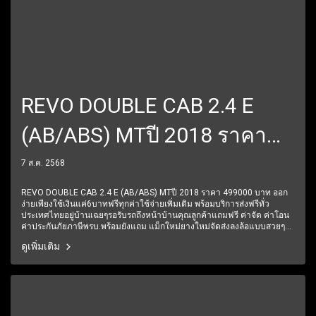
REVO DOUBLE CAB 2.4 E
(AB/ABS) MTปี 2018 ราคา
499000 บาท
7 ส.ค. 2568
REVO DOUBLE CAB 2.4 E (AB/ABS) MTปี 2018 ราคา 499000 บาท ออก
ง่ายเพียงใช้เงินแค่6บาทฟรีทุกค่าใช้จ่ายเพิ่มเติม พร้อมบริการส่งฟรีทั่ว
ประเทศไทยอยู่บ้านเฉยๆรอรับรถถึงหน้าบ้านคุณลูกค้าแถมฟรี ค่าจัด ค่าโอน
ค่าประกันภัยภาษีพรบ.พร้อมยังแถม แม็กใหม่ยางใหม่จัดส่งลงล้อแบบสวยๆมี
การรับประกันหลังการขาย 6 ปี 60,000 โลฟรีบริการช่วยเหลือฉุกเฉินตลอด
ดูเพิ่มเติม
24 ชั่วโมง1 ปีเต็ม6 เดือนแรกรับประกันให้ทุกชิ้นส่วน มีรถให้เลือกมากกว่า
250 คัน