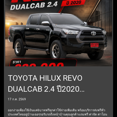
TOYOTA HILUX REVO
DUALCAB 2.4 ปี2020
ราคา629,000บาท
17 ก.ค. 2569
ออกง่ายเพียงใช้เงินแค่6บาทฟรีทุกค่าใช้จ่ายเพิ่มเติม พร้อมบริการส่งฟรีทั่ว
ประเทศไทยอยู่บ้านเฉยๆรอรับรถถึงหน้าบ้านคุณลูกค้าแถมฟรี ค่าจัด ค่าโอน