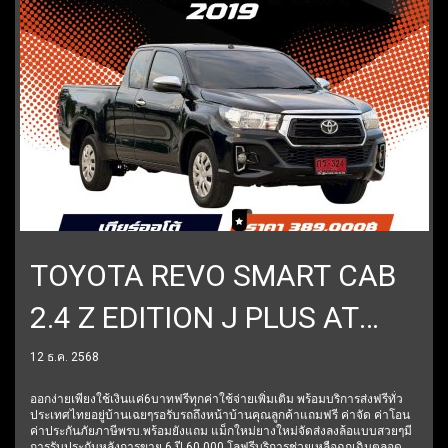
TOYOTA REVO SMART CAB
2.4 Z EDITION J PLUS AT
ปี2019 ราคา389,000บาท
12 ธ.ค. 2568
ออกง่ายเพียงใช้เงินแค่6บาทฟรีทุกค่าใช้จ่ายเพิ่มเติม พร้อมบริการส่งฟรีทั่ว
ประเทศไทยอยู่บ้านเฉยๆรอรับรถถึงหน้าบ้านคุณลูกค้าแถมฟรี ค่าจัด ค่าโอน
ค่าประกันภัยภาษีพรบ.พร้อมยังแถม แม็กใหม่ยางใหม่จัดส่งลงล้อแบบสวยๆมี
การรับประกันหลังการขาย 6 ปี 60,000 โลฟรีบริการช่วยเหลือฉุกเฉินตลอด