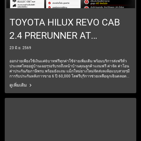
TOYOTA HILUX REVO CAB
2.4 PRERUNNER AT
(AB|ABS) ปี2018
23 มิ.ย. 2569
ราคา579,000บาท
ออกง่ายเพียงใช้เงินแค่6บาทฟรีทุกค่าใช้จ่ายเพิ่มเติม พร้อมบริการส่งฟรีทั่ว
ประเทศไทยอยู่บ้านเฉยๆรอรับรถถึงหน้าบ้านคุณลูกค้าแถมฟรี ค่าจัด ค่าโอน
ค่าประกันภัยภาษีพรบ.พร้อมยังแถม แม็กใหม่ยางใหม่จัดส่งลงล้อแบบสวยๆมี
การรับประกันหลังการขาย 6 ปี 60,000 โลฟรีบริการช่วยเหลือฉุกเฉินตลอด
24 ชั่วโมง1 ปีเต็ม6 เดือนแรกรับประกันให้ทุกชิ้นส่วน มีรถให้เลือกมากกว่า
ดูเพิ่มเติม
250 คัน