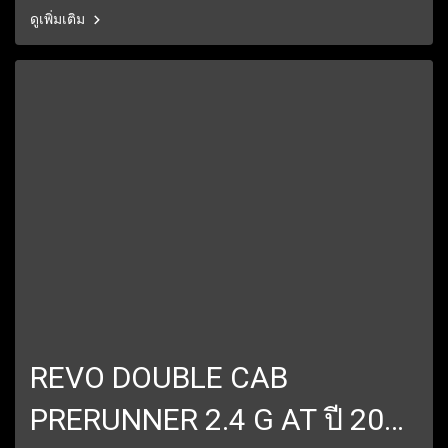
การรับประกันหลังการขาย 6 ปี 60,000 โลฟรีบริการช่วยเหลือฉุกเฉินตลอด
ดูเพิ่มเติม
24 ชั่วโมง1 ปีเต็ม6 เดือนแรกรับประกันให้ทุกชิ้นส่วน มีรถให้เลือกมากกว่า
250 คัน
REVO DOUBLE CAB
PRERUNNER 2.4 G AT ปี 2018