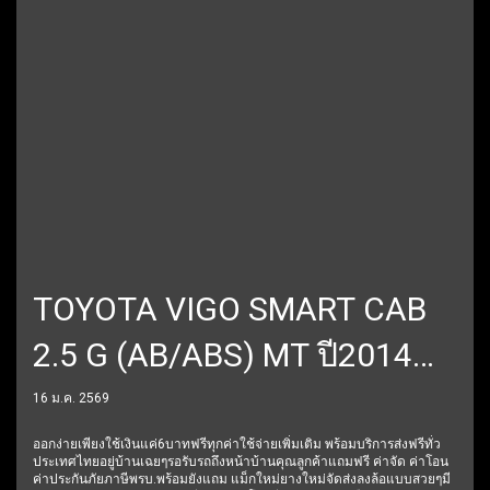
TOYOTA VIGO SMART CAB
2.5 G (AB/ABS) MT ปี2014
ราคา279,000บาท
16 ม.ค. 2569
ออกง่ายเพียงใช้เงินแค่6บาทฟรีทุกค่าใช้จ่ายเพิ่มเติม พร้อมบริการส่งฟรีทั่ว
ประเทศไทยอยู่บ้านเฉยๆรอรับรถถึงหน้าบ้านคุณลูกค้าแถมฟรี ค่าจัด ค่าโอน
ค่าประกันภัยภาษีพรบ.พร้อมยังแถม แม็กใหม่ยางใหม่จัดส่งลงล้อแบบสวยๆมี