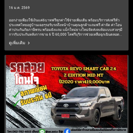
ปี2019 ราคา399,000บาท
16 ม.ค. 2569
ออกง่ายเพียงใช้เงินแค่6บาทฟรีทุกค่าใช้จ่ายเพิ่มเติม พร้อมบริการส่งฟรีทั่ว
ประเทศไทยอยู่บ้านเฉยๆรอรับรถถึงหน้าบ้านคุณลูกค้าแถมฟรี ค่าจัด ค่าโอน
ค่าประกันภัยภาษีพรบ.พร้อมยังแถม แม็กใหม่ยางใหม่จัดส่งลงล้อแบบสวยๆมี
การรับประกันหลังการขาย 6 ปี 60,000 โลฟรีบริการช่วยเหลือฉุกเฉินตลอด
24 ชั่วโมง1 ปีเต็ม6 เดือนแรกรับประกันให้ทุกชิ้นส่วน มีรถให้เลือกมากกว่า
ดูเพิ่มเติม
250 คัน