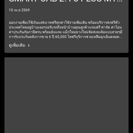
ปี2016 ราคา349,000บาท
10 เม.ย 2569
ออกง่ายเพียงใช้เงินแค่6บาทฟรีทุกค่าใช้จ่ายเพิ่มเติม พร้อมบริการส่งฟรีทั่ว
ประเทศไทยอยู่บ้านเฉยๆรอรับรถถึงหน้าบ้านคุณลูกค้าแถมฟรี ค่าจัด ค่าโอน
ค่าประกันภัยภาษีพรบ.พร้อมยังแถม แม็กใหม่ยางใหม่จัดส่งลงล้อแบบสวยๆมี
การรับประกันหลังการขาย 6 ปี 60,000 โลฟรีบริการช่วยเหลือฉุกเฉินตลอด
24 ชั่วโมง1 ปีเต็ม6 เดือนแรกรับประกันให้ทุกชิ้นส่วน มีรถให้เลือกมากกว่า
ดูเพิ่มเติม
250 คัน