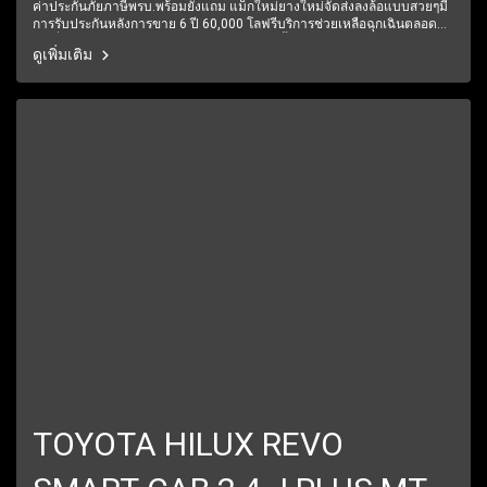
ค่าประกันภัยภาษีพรบ.พร้อมยังแถม แม็กใหม่ยางใหม่จัดส่งลงล้อแบบสวยๆมี
การรับประกันหลังการขาย 6 ปี 60,000 โลฟรีบริการช่วยเหลือฉุกเฉินตลอด
24 ชั่วโมง1 ปีเต็ม6 เดือนแรกรับประกันให้ทุกชิ้นส่วน มีรถให้เลือกมากกว่า
ดูเพิ่มเติม
250 คัน
TOYOTA HILUX REVO