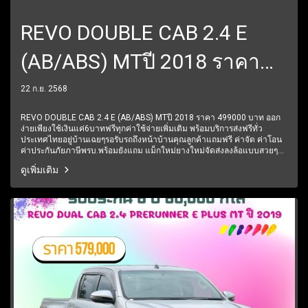
REVO DOUBLE CAB 2.4 E
(AB/ABS) MTปี 2018 ราคา
499000 บาท
22 ก.ย. 2568
REVO DOUBLE CAB 2.4 E (AB/ABS) MTปี 2018 ราคา 499000 บาท ออก
ง่ายเพียงใช้เงินแค่6บาทฟรีทุกค่าใช้จ่ายเพิ่มเติม พร้อมบริการส่งฟรีทั่ว
ประเทศไทยอยู่บ้านเฉยๆรอรับรถถึงหน้าบ้านคุณลูกค้าแถมฟรี ค่าจัด ค่าโอน
ค่าประกันภัยภาษีพรบ.พร้อมยังแถม แม็กใหม่ยางใหม่จัดส่งลงล้อแบบสวยๆมี
การรับประกันหลังการขาย 6 ปี 60,000 โลฟรีบริการช่วยเหลือฉุกเฉินตลอด
ดูเพิ่มเติม
24 ชั่วโมง1 ปีเต็ม6 เดือนแรกรับประกันให้ทุกชิ้นส่วน มีรถให้เลือกมากกว่า
250 คัน