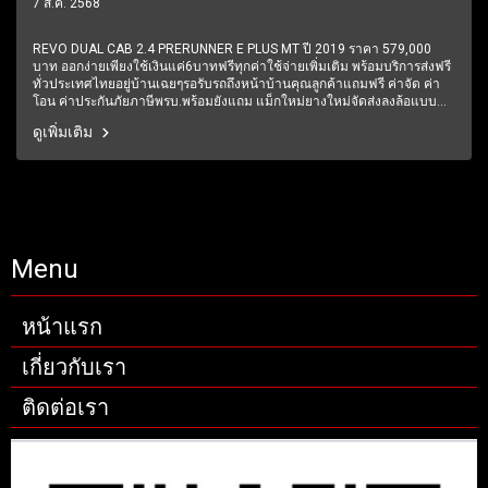
2019 ราคา 579,000 บาท
7 ส.ค. 2568
REVO DUAL CAB 2.4 PRERUNNER E PLUS MT ปี 2019 ราคา 579,000
บาท ออกง่ายเพียงใช้เงินแค่6บาทฟรีทุกค่าใช้จ่ายเพิ่มเติม พร้อมบริการส่งฟรี
ทั่วประเทศไทยอยู่บ้านเฉยๆรอรับรถถึงหน้าบ้านคุณลูกค้าแถมฟรี ค่าจัด ค่า
โอน ค่าประกันภัยภาษีพรบ.พร้อมยังแถม แม็กใหม่ยางใหม่จัดส่งลงล้อแบบ
สวยๆมีการรับประกันหลังการขาย 6 ปี 60,000 โลฟรีบริการช่วยเหลือฉุกเฉิน
ดูเพิ่มเติม
ตลอด 24 ชั่วโมง1 ปีเต็ม6 เดือนแรกรับประกันให้ทุกชิ้นส่วน มีรถให้เลือก
มากกว่า 250 คัน
Menu
หน้าแรก
เกี่ยวกับเรา
ติดต่อเรา