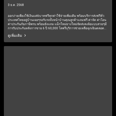
ปี2017 ราคา549,000บาท
3 ธ.ค. 2568
ออกง่ายเพียงใช้เงินแค่6บาทฟรีทุกค่าใช้จ่ายเพิ่มเติม พร้อมบริการส่งฟรีทั่ว
ประเทศไทยอยู่บ้านเฉยๆรอรับรถถึงหน้าบ้านคุณลูกค้าแถมฟรี ค่าจัด ค่าโอน
ค่าประกันภัยภาษีพรบ.พร้อมยังแถม แม็กใหม่ยางใหม่จัดส่งลงล้อแบบสวยๆมี
การรับประกันหลังการขาย 6 ปี 60,000 โลฟรีบริการช่วยเหลือฉุกเฉินตลอด
24 ชั่วโมง1 ปีเต็ม6 เดือนแรกรับประกันให้ทุกชิ้นส่วน มีรถให้เลือกมากกว่า
ดูเพิ่มเติม
250 คัน