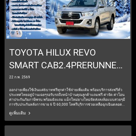
TOYOTA HILUX REVO
SMART CAB2.4PRERUNNER
E AT ปี2018
22 ก.พ. 2569
ราคา499,000บาท
ออกง่ายเพียงใช้เงินแค่6บาทฟรีทุกค่าใช้จ่ายเพิ่มเติม พร้อมบริการส่งฟรีทั่ว
ประเทศไทยอยู่บ้านเฉยๆรอรับรถถึงหน้าบ้านคุณลูกค้าแถมฟรี ค่าจัด ค่าโอน
ค่าประกันภัยภาษีพรบ.พร้อมยังแถม แม็กใหม่ยางใหม่จัดส่งลงล้อแบบสวยๆมี
การรับประกันหลังการขาย 6 ปี 60,000 โลฟรีบริการช่วยเหลือฉุกเฉินตลอด
24 ชั่วโมง1 ปีเต็ม6 เดือนแรกรับประกันให้ทุกชิ้นส่วน มีรถให้เลือกมากกว่า
ดูเพิ่มเติม
250 คัน