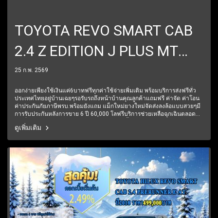
TOYOTA REVO SMART CAB
2.4 Z EDITION J PLUS MT
ปี2019 ราคา399,000บาท
25 ก.พ. 2569
ออกง่ายเพียงใช้เงินแค่6บาทฟรีทุกค่าใช้จ่ายเพิ่มเติม พร้อมบริการส่งฟรีทั่ว
ประเทศไทยอยู่บ้านเฉยๆรอรับรถถึงหน้าบ้านคุณลูกค้าแถมฟรี ค่าจัด ค่าโอน
ค่าประกันภัยภาษีพรบ.พร้อมยังแถม แม็กใหม่ยางใหม่จัดส่งลงล้อแบบสวยๆมี
การรับประกันหลังการขาย 6 ปี 60,000 โลฟรีบริการช่วยเหลือฉุกเฉินตลอด
24 ชั่วโมง1 ปีเต็ม6 เดือนแรกรับประกันให้ทุกชิ้นส่วน มีรถให้เลือกมากกว่า
ดูเพิ่มเติม
250 คัน