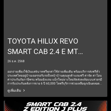
TOYOTA HILUX REVO
SMART CAB 2.4 E MT
(AB/ABS) ปี2017
26 ธ.ค. 2568
ราคา379,000บาท
ออกง่ายเพียงใช้เงินแค่6บาทฟรีทุกค่าใช้จ่ายเพิ่มเติม พร้อมบริการส่งฟรีทั่ว
ประเทศไทยอยู่บ้านเฉยๆรอรับรถถึงหน้าบ้านคุณลูกค้าแถมฟรี ค่าจัด ค่าโอน
ค่าประกันภัยภาษีพรบ.พร้อมยังแถม แม็กใหม่ยางใหม่จัดส่งลงล้อแบบสวยๆมี
การรับประกันหลังการขาย 6 ปี 60,000 โลฟรีบริการช่วยเหลือฉุกเฉินตลอด
24 ชั่วโมง1 ปีเต็ม6 เดือนแรกรับประกันให้ทุกชิ้นส่วน มีรถให้เลือกมากกว่า
ดูเพิ่มเติม
250 คัน