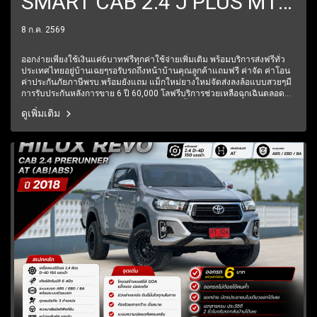
SMART CAB 2.4 J PLUS MT
ปี2016 ราคา349,000บาท
8 ก.ค. 2569
ออกง่ายเพียงใช้เงินแค่6บาทฟรีทุกค่าใช้จ่ายเพิ่มเติม พร้อมบริการส่งฟรีทั่ว
ประเทศไทยอยู่บ้านเฉยๆรอรับรถถึงหน้าบ้านคุณลูกค้าแถมฟรี ค่าจัด ค่าโอน
ค่าประกันภัยภาษีพรบ.พร้อมยังแถม แม็กใหม่ยางใหม่จัดส่งลงล้อแบบสวยๆมี
การรับประกันหลังการขาย 6 ปี 60,000 โลฟรีบริการช่วยเหลือฉุกเฉินตลอด
24 ชั่วโมง1 ปีเต็ม6 เดือนแรกรับประกันให้ทุกชิ้นส่วน มีรถให้เลือกมากกว่า
ดูเพิ่มเติม
250 คัน