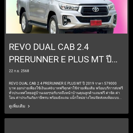
REVO DUAL CAB 2.4
PRERUNNER E PLUS MT ปี
2019 ราคา 579000 บาท
22 ก.ย. 2568
REVO DUAL CAB 2.4 PRERUNNER E PLUS MT ปี 2019 ราคา 579000
บาท ออกง่ายเพียงใช้เงินแค่6บาทฟรีทุกค่าใช้จ่ายเพิ่มเติม พร้อมบริการส่งฟรี
ทั่วประเทศไทยอยู่บ้านเฉยๆรอรับรถถึงหน้าบ้านคุณลูกค้าแถมฟรี ค่าจัด ค่า
โอน ค่าประกันภัยภาษีพรบ.พร้อมยังแถม แม็กใหม่ยางใหม่จัดส่งลงล้อแบบ
สวยๆมีการรับประกันหลังการขาย 6 ปี 60,000 โลฟรีบริการช่วยเหลือฉุกเฉิน
ดูเพิ่มเติม
ตลอด 24 ชั่วโมง1 ปีเต็ม6 เดือนแรกรับประกันให้ทุกชิ้นส่วน มีรถให้เลือก
มากกว่า 250 คัน