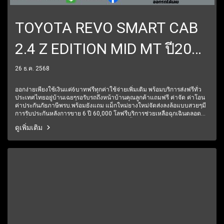
TOYOTA REVO SMART CAB
2.4 Z EDITION MID MT ปี2020
ราคา419,000บาท
26 ธ.ค. 2568
ออกง่ายเพียงใช้เงินแค่6บาทฟรีทุกค่าใช้จ่ายเพิ่มเติม พร้อมบริการส่งฟรีทั่ว
ประเทศไทยอยู่บ้านเฉยๆรอรับรถถึงหน้าบ้านคุณลูกค้าแถมฟรี ค่าจัด ค่าโอน
ค่าประกันภัยภาษีพรบ.พร้อมยังแถม แม็กใหม่ยางใหม่จัดส่งลงล้อแบบสวยๆมี
การรับประกันหลังการขาย 6 ปี 60,000 โลฟรีบริการช่วยเหลือฉุกเฉินตลอด
24 ชั่วโมง1 ปีเต็ม6 เดือนแรกรับประกันให้ทุกชิ้นส่วน มีรถให้เลือกมากกว่า
ดูเพิ่มเติม
250 คัน