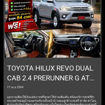
TOYOTA HILUX REVO DUAL
CAB 2.4 PRERUNNER G AT
ปี2017 ราคา549,000บาท
17 เม.ย 2569
ออกง่ายเพียงใช้เงินแค่6บาทฟรีทุกค่าใช้จ่ายเพิ่มเติม พร้อมบริการส่งฟรีทั่ว
ประเทศไทยอยู่บ้านเฉยๆรอรับรถถึงหน้าบ้านคุณลูกค้าแถมฟรี ค่าจัด ค่าโอน
ค่าประกันภัยภาษีพรบ.พร้อมยังแถม แม็กใหม่ยางใหม่จัดส่งลงล้อแบบสวยๆมี