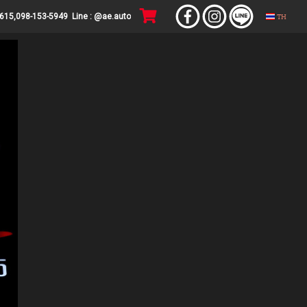
TH
4615,098-153-5949 Line : @ae.auto