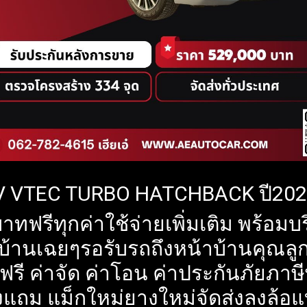
V VTEC TURBO HATCHBACK ปี20
าทฟรีทุกค่าใช้จ่ายเพิ่มเติม พร้อม
ู่บ้านเฉยๆรอรับรถถึงหน้าบ้านคุณลูก
รี ค่าจัด ค่าโอน ค่าประกันภัยภาษ
งแถม แม็กใหม่ยางใหม่จัดส่งลงล้