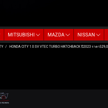
MITSUBISHI
MAZDA
NISSAN
TY
HONDA CITY 1.0 SV VTEC TURBO HATCHBACK ปี2023 ราคา529,
C TURBO HATCHBACK ปี2023 ราค