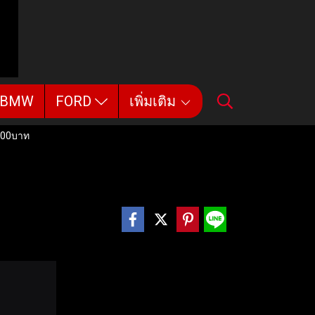
BMW
FORD
เพิ่มเติม
000บาท
า529,000บาท