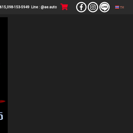
TH
4615,098-153-5949 Line : @ae.auto